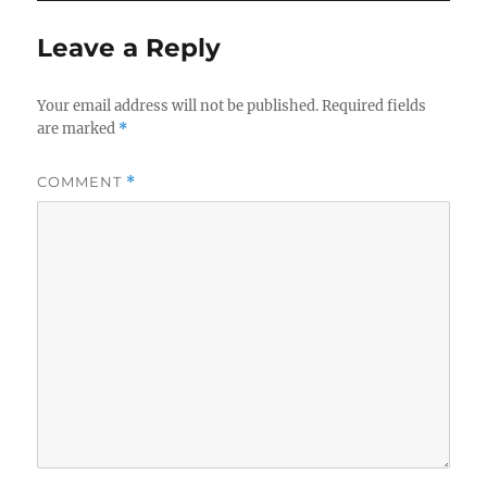
Leave a Reply
Your email address will not be published.
Required fields
are marked
*
COMMENT
*