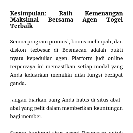
Kesimpulan: Raih Kemenangan
Maksimal Bersama Agen Togel
Terbaik
Semua program promosi, bonus melimpah, dan
diskon terbesar di Bosmacan adalah bukti
nyata kepedulian agen. Platform judi online
terpercaya ini memastikan setiap modal yang
Anda keluarkan memiliki nilai fungsi berlipat
ganda.
Jangan biarkan uang Anda habis di situs abal-
abal yang pelit dalam memberikan keuntungan
bagi member.