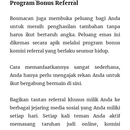
Program Bonus Referral
Bosmacan juga membuka peluang bagi Anda
untuk meraih penghasilan tambahan tanpa
harus ikut bertaruh angka. Peluang emas ini
dikemas secara apik melalui program bonus
komisi referral yang berlaku seumur hidup.
Cara memanfaatkannya sangat sederhana,
Anda hanya perlu mengajak rekan Anda untuk
ikut bergabung bermain di sini.
Bagikan tautan referral khusus milik Anda ke
berbagai jejaring media sosial yang Anda miliki
setiap hari. Setiap kali teman Anda aktif
memasang taruhan judi online, komisi