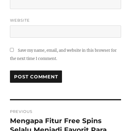
WEBSITE
Save my name, email, and website in this browser for
the next time I comment.
Post
PREVIOUS
navigation
Mengapa Fitur Free Spins
Previous
post:
Selalu Menjadi Favorit Para