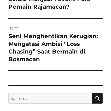
Pemain Rajamacan?
NEXT
Seni Menghentikan Kerugian:
Next
post:
Mengatasi Ambisi “Loss
Chasing” Saat Bermain di
Bosmacan
SE
Search
for: