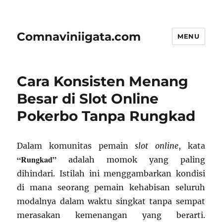
Comnaviniigata.com
MENU
Cara Konsisten Menang
Besar di Slot Online
Pokerbo Tanpa Rungkad
Dalam komunitas pemain
slot online
, kata
“Rungkad”
adalah momok yang paling
dihindari. Istilah ini menggambarkan kondisi
di mana seorang pemain kehabisan seluruh
modalnya dalam waktu singkat tanpa sempat
merasakan kemenangan yang berarti.