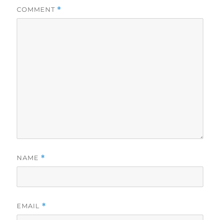
COMMENT
*
NAME
*
EMAIL
*