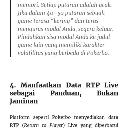
memori. Setiap putaran adalah acak.
Jika dalam 40–50 putaran sebuah
game terasa “kering” dan terus
menguras modal Anda, segera keluar.
Pindahkan sisa modal Anda ke judul
game lain yang memiliki karakter
volatilitas yang berbeda di Pokerbo.
4. Manfaatkan Data RTP Live
sebagai Panduan, Bukan
Jaminan
Platform seperti Pokerbo menyediakan data
RTP (
Return to Player
) Live yang diperbarui