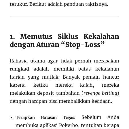
terukur. Berikut adalah panduan taktisnya.
1. Memutus Siklus Kekalahan
dengan Aturan “Stop-Loss”
Rahasia utama agar tidak pernah merasakan
rungkad adalah memiliki batas kekalahan
harian yang mutlak. Banyak pemain hancur
karena ketika mereka kalah, mereka
melakukan deposit tambahan (
revenge betting
)
dengan harapan bisa membalikkan keadaan.
Terapkan Batasan Tegas:
Sebelum Anda
membuka aplikasi Pokerbo, tentukan berapa