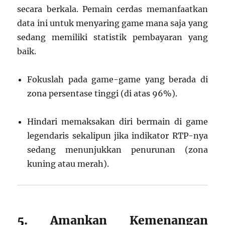
secara berkala. Pemain cerdas memanfaatkan
data ini untuk menyaring game mana saja yang
sedang memiliki statistik pembayaran yang
baik.
Fokuslah pada game-game yang berada di
zona persentase tinggi (di atas 96%).
Hindari memaksakan diri bermain di game
legendaris sekalipun jika indikator RTP-nya
sedang menunjukkan penurunan (zona
kuning atau merah).
5. Amankan Kemenangan