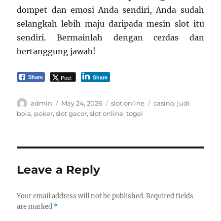
dompet dan emosi Anda sendiri, Anda sudah
selangkah lebih maju daripada mesin slot itu
sendiri. Bermainlah dengan cerdas dan
bertanggung jawab!
Post
Share
Share
Author
Posted
Categories
Tags
admin
May 24, 2026
slot online
casino
,
judi
on
bola
,
poker
,
slot gacor
,
slot online
,
togel
Leave a Reply
Your email address will not be published.
Required fields
are marked
*