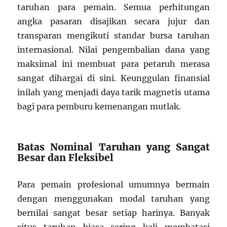
taruhan para pemain. Semua perhitungan
angka pasaran disajikan secara jujur dan
transparan mengikuti standar bursa taruhan
internasional. Nilai pengembalian dana yang
maksimal ini membuat para petaruh merasa
sangat dihargai di sini. Keunggulan finansial
inilah yang menjadi daya tarik magnetis utama
bagi para pemburu kemenangan mutlak.
Batas Nominal Taruhan yang Sangat
Besar dan Fleksibel
Para pemain profesional umumnya bermain
dengan menggunakan modal taruhan yang
bernilai sangat besar setiap harinya. Banyak