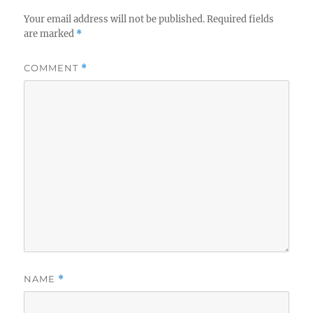
Your email address will not be published.
Required fields
are marked
*
COMMENT
*
NAME
*