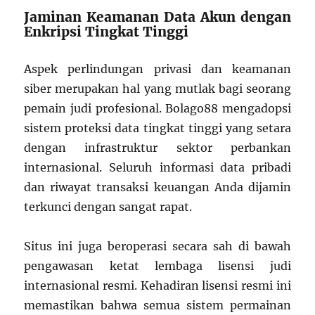
Jaminan Keamanan Data Akun dengan
Enkripsi Tingkat Tinggi
Aspek perlindungan privasi dan keamanan
siber merupakan hal yang mutlak bagi seorang
pemain judi profesional. Bolago88 mengadopsi
sistem proteksi data tingkat tinggi yang setara
dengan infrastruktur sektor perbankan
internasional. Seluruh informasi data pribadi
dan riwayat transaksi keuangan Anda dijamin
terkunci dengan sangat rapat.
Situs ini juga beroperasi secara sah di bawah
pengawasan ketat lembaga lisensi judi
internasional resmi. Kehadiran lisensi resmi ini
memastikan bahwa semua sistem permainan