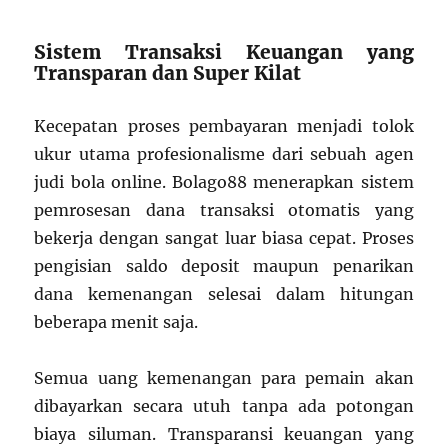
Sistem Transaksi Keuangan yang
Transparan dan Super Kilat
Kecepatan proses pembayaran menjadi tolok
ukur utama profesionalisme dari sebuah agen
judi bola online. Bolago88 menerapkan sistem
pemrosesan dana transaksi otomatis yang
bekerja dengan sangat luar biasa cepat. Proses
pengisian saldo deposit maupun penarikan
dana kemenangan selesai dalam hitungan
beberapa menit saja.
Semua uang kemenangan para pemain akan
dibayarkan secara utuh tanpa ada potongan
biaya siluman. Transparansi keuangan yang