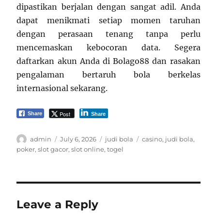
dipastikan berjalan dengan sangat adil. Anda
dapat menikmati setiap momen taruhan
dengan perasaan tenang tanpa perlu
mencemaskan kebocoran data. Segera
daftarkan akun Anda di Bolago88 dan rasakan
pengalaman bertaruh bola berkelas
internasional sekarang.
Post
Share
Share
Author
Posted
Categories
Tags
admin
July 6, 2026
judi bola
casino
,
judi bola
,
on
poker
,
slot gacor
,
slot online
,
togel
Leave a Reply