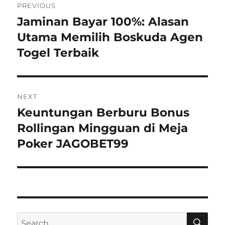
PREVIOUS
navigation
Jaminan Bayar 100%: Alasan
Previous
post:
Utama Memilih Boskuda Agen
Togel Terbaik
NEXT
Keuntungan Berburu Bonus
Next
post:
Rollingan Mingguan di Meja
Poker JAGOBET99
SE
Search