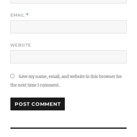
EMAIL
*
WEBSITE
Save my name, email, and website in this browser for
the next time I comment.
Post