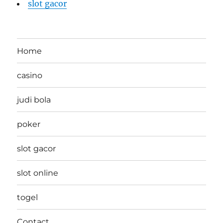
slot gacor
Home
casino
judi bola
poker
slot gacor
slot online
togel
Contact