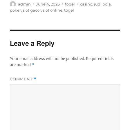
Author
Posted
Categories
Tags
admin
June 4, 2026
togel
casino
,
judi bola
,
on
poker
,
slot gacor
,
slot online
,
togel
Leave a Reply
Your email address will not be published.
Required fields
are marked
*
COMMENT
*