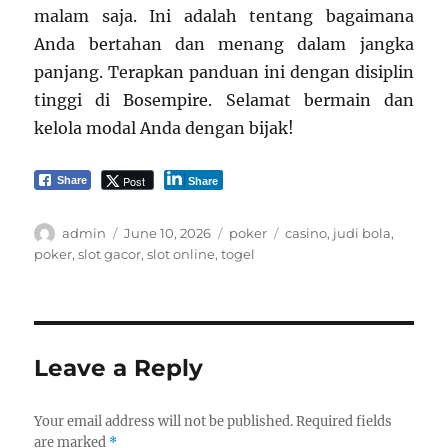
malam saja. Ini adalah tentang bagaimana
Anda bertahan dan menang dalam jangka
panjang. Terapkan panduan ini dengan disiplin
tinggi di Bosempire. Selamat bermain dan
kelola modal Anda dengan bijak!
Post
Share
Share
Author
Posted
Categories
Tags
admin
June 10, 2026
poker
casino
,
judi bola
,
on
poker
,
slot gacor
,
slot online
,
togel
Leave a Reply
Your email address will not be published.
Required fields
are marked
*