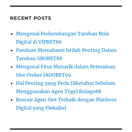
RECENT POSTS
Mengenal Perkembangan Taruhan Bola
Digital di VIPBET88
Panduan Memahami Istilah Penting Dalam
Taruhan SBOBET88
Mengenal Fitur Menarik dalam Permainan
Slot Online JAGOBET99
Hal Penting yang Perlu Diketahui Sebelum
Menggunakan Agen Togel Bolago88
Boscair Agen Slot Terbaik dengan Platform
Digital yang Fleksibel