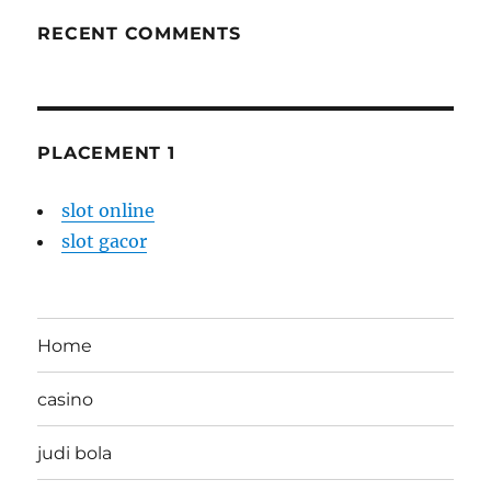
RECENT COMMENTS
PLACEMENT 1
slot online
slot gacor
Home
casino
judi bola