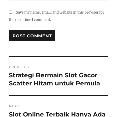
Save my name, email, and website in this browser for
the next time I comment.
Post
PREVIOUS
navigation
Strategi Bermain Slot Gacor
Previous
post:
Scatter Hitam untuk Pemula
NEXT
Slot Online Terbaik Hanya Ada
Next