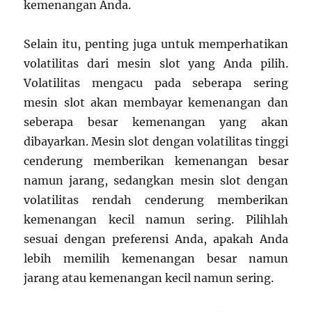
kemenangan Anda.
Selain itu, penting juga untuk memperhatikan
volatilitas dari mesin slot yang Anda pilih.
Volatilitas mengacu pada seberapa sering
mesin slot akan membayar kemenangan dan
seberapa besar kemenangan yang akan
dibayarkan. Mesin slot dengan volatilitas tinggi
cenderung memberikan kemenangan besar
namun jarang, sedangkan mesin slot dengan
volatilitas rendah cenderung memberikan
kemenangan kecil namun sering. Pilihlah
sesuai dengan preferensi Anda, apakah Anda
lebih memilih kemenangan besar namun
jarang atau kemenangan kecil namun sering.