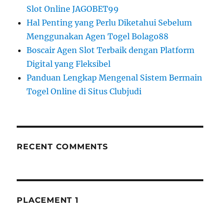
Slot Online JAGOBET99
Hal Penting yang Perlu Diketahui Sebelum
Menggunakan Agen Togel Bolago88
Boscair Agen Slot Terbaik dengan Platform
Digital yang Fleksibel
Panduan Lengkap Mengenal Sistem Bermain
Togel Online di Situs Clubjudi
RECENT COMMENTS
PLACEMENT 1