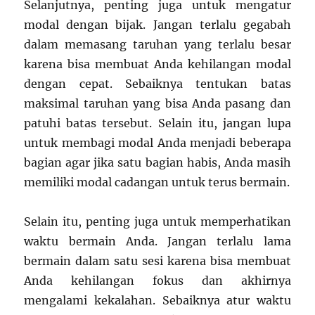
Selanjutnya, penting juga untuk mengatur
modal dengan bijak. Jangan terlalu gegabah
dalam memasang taruhan yang terlalu besar
karena bisa membuat Anda kehilangan modal
dengan cepat. Sebaiknya tentukan batas
maksimal taruhan yang bisa Anda pasang dan
patuhi batas tersebut. Selain itu, jangan lupa
untuk membagi modal Anda menjadi beberapa
bagian agar jika satu bagian habis, Anda masih
memiliki modal cadangan untuk terus bermain.
Selain itu, penting juga untuk memperhatikan
waktu bermain Anda. Jangan terlalu lama
bermain dalam satu sesi karena bisa membuat
Anda kehilangan fokus dan akhirnya
mengalami kekalahan. Sebaiknya atur waktu