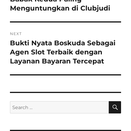
Menguntungkan di Clubjudi
NEXT
Bukti Nyata Boskuda Sebagai
Next
post:
Agen Slot Terbaik dengan
Layanan Bayaran Tercepat
SE
Search
for: