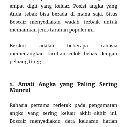
empat digit yang keluar. Posisi angka yang
Anda tebak bisa berada di mana saja. Situs
Boscair menyediakan wadah terbaik untuk
memainkan jenis taruhan populer ini.
Berikut adalah beberapa rahasia
memenangkan taruhan colok bebas dengan
peluang tinggi.
1. Amati Angka yang Paling Sering
Muncul
Rahasia pertama terletak pada pengamatan
angka yang sering keluar akhir-akhir ini.
Boscair menyediakan data keluaran harian