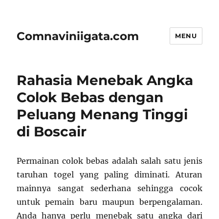
Comnaviniigata.com
MENU
Rahasia Menebak Angka
Colok Bebas dengan
Peluang Menang Tinggi
di Boscair
Permainan colok bebas adalah salah satu jenis
taruhan togel yang paling diminati. Aturan
mainnya sangat sederhana sehingga cocok
untuk pemain baru maupun berpengalaman.
Anda hanya perlu menebak satu angka dari