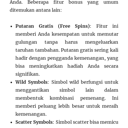
Anda. Beberapa fitur bonus yang umum
ditemukan antara lain:
Putaran Gratis (Free Spins)
: Fitur ini
memberi Anda kesempatan untuk memutar
gulungan tanpa harus mengeluarkan
taruhan tambahan. Putaran gratis sering kali
hadir dengan pengganda kemenangan, yang
bisa meningkatkan hadiah Anda secara
signifikan.
Wild Symbols
: Simbol wild berfungsi untuk
menggantikan simbol lain dalam
membentuk kombinasi pemenang. Ini
memberi peluang lebih besar untuk meraih
kemenangan.
Scatter Symbols
: Simbol scatter bisa memicu