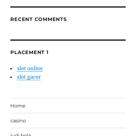
RECENT COMMENTS
PLACEMENT 1
slot online
slot gacor
Home
casino
judi bola