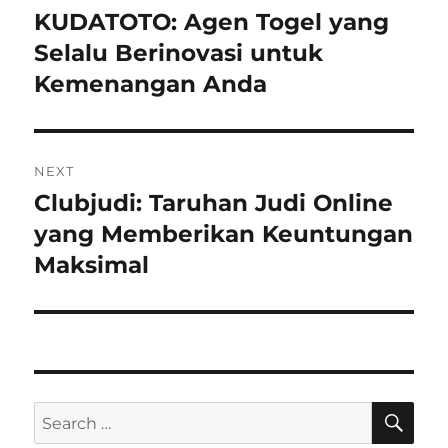
navigation
KUDATOTO: Agen Togel yang
Previous
post:
Selalu Berinovasi untuk
Kemenangan Anda
NEXT
Clubjudi: Taruhan Judi Online
Next
post:
yang Memberikan Keuntungan
Maksimal
SE
Search
for: