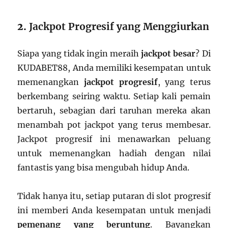
2.
Jackpot Progresif yang Menggiurkan
Siapa yang tidak ingin meraih
jackpot besar
? Di
KUDABET88, Anda memiliki kesempatan untuk
memenangkan
jackpot progresif
, yang terus
berkembang seiring waktu. Setiap kali pemain
bertaruh, sebagian dari taruhan mereka akan
menambah pot jackpot yang terus membesar.
Jackpot progresif ini menawarkan peluang
untuk memenangkan hadiah dengan nilai
fantastis yang bisa mengubah hidup Anda.
Tidak hanya itu, setiap putaran di slot progresif
ini memberi Anda kesempatan untuk menjadi
pemenang yang beruntung
. Bayangkan