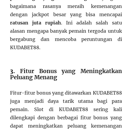
bagaimana rasanya meraih kemenangan
dengan jackpot besar yang bisa mencapai
ratusan juta rupiah
. Ini adalah salah satu
alasan mengapa banyak pemain tergoda untuk
bergabung dan mencoba peruntungan di
KUDABET88.
3.
Fitur Bonus yang Meningkatkan
Peluang Menang
Fitur-fitur bonus yang ditawarkan KUDABET88
juga menjadi daya tarik utama bagi para
pemain. Slot di KUDABET88 sering kali
dilengkapi dengan berbagai fitur bonus yang
dapat meningkatkan peluang kemenangan