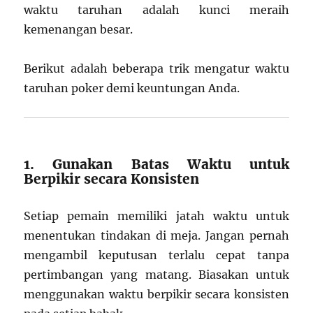
waktu taruhan adalah kunci meraih
kemenangan besar.
Berikut adalah beberapa trik mengatur waktu
taruhan poker demi keuntungan Anda.
1. Gunakan Batas Waktu untuk
Berpikir secara Konsisten
Setiap pemain memiliki jatah waktu untuk
menentukan tindakan di meja. Jangan pernah
mengambil keputusan terlalu cepat tanpa
pertimbangan yang matang. Biasakan untuk
menggunakan waktu berpikir secara konsisten