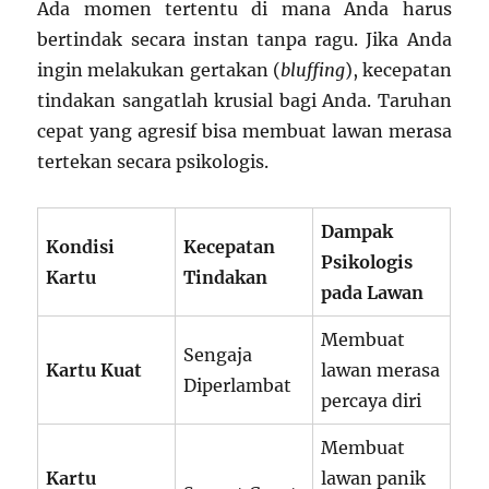
Ada momen tertentu di mana Anda harus
bertindak secara instan tanpa ragu. Jika Anda
ingin melakukan gertakan (
bluffing
), kecepatan
tindakan sangatlah krusial bagi Anda. Taruhan
cepat yang agresif bisa membuat lawan merasa
tertekan secara psikologis.
Dampak
Kondisi
Kecepatan
Psikologis
Kartu
Tindakan
pada Lawan
Membuat
Sengaja
Kartu Kuat
lawan merasa
Diperlambat
percaya diri
Membuat
Kartu
lawan panik