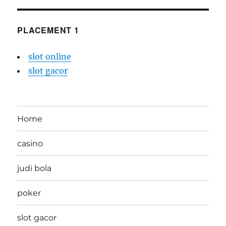
PLACEMENT 1
slot online
slot gacor
Home
casino
judi bola
poker
slot gacor