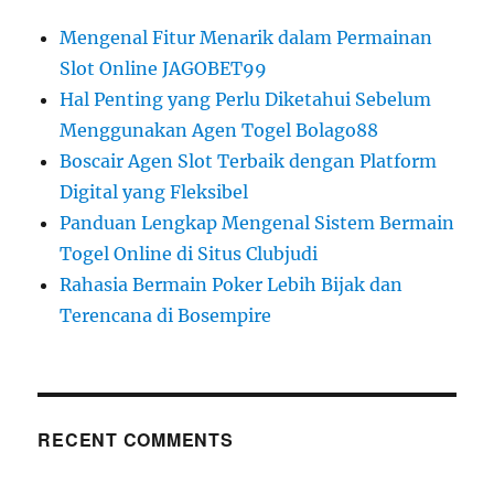
Mengenal Fitur Menarik dalam Permainan
Slot Online JAGOBET99
Hal Penting yang Perlu Diketahui Sebelum
Menggunakan Agen Togel Bolago88
Boscair Agen Slot Terbaik dengan Platform
Digital yang Fleksibel
Panduan Lengkap Mengenal Sistem Bermain
Togel Online di Situs Clubjudi
Rahasia Bermain Poker Lebih Bijak dan
Terencana di Bosempire
RECENT COMMENTS