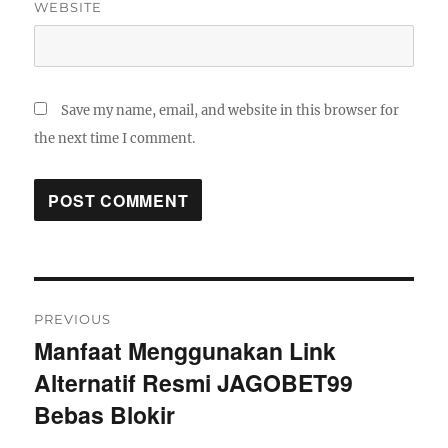
WEBSITE
Save my name, email, and website in this browser for
the next time I comment.
Post
PREVIOUS
navigation
Manfaat Menggunakan Link
Previous
Alternatif Resmi JAGOBET99
post:
Bebas Blokir