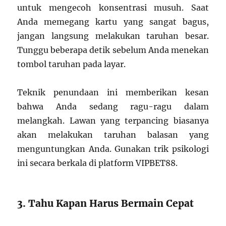
untuk mengecoh konsentrasi musuh. Saat
Anda memegang kartu yang sangat bagus,
jangan langsung melakukan taruhan besar.
Tunggu beberapa detik sebelum Anda menekan
tombol taruhan pada layar.
Teknik penundaan ini memberikan kesan
bahwa Anda sedang ragu-ragu dalam
melangkah. Lawan yang terpancing biasanya
akan melakukan taruhan balasan yang
menguntungkan Anda. Gunakan trik psikologi
ini secara berkala di platform VIPBET88.
3. Tahu Kapan Harus Bermain Cepat