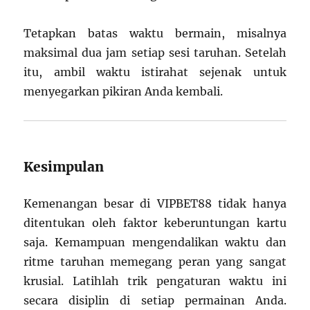
Tetapkan batas waktu bermain, misalnya
maksimal dua jam setiap sesi taruhan. Setelah
itu, ambil waktu istirahat sejenak untuk
menyegarkan pikiran Anda kembali.
Kesimpulan
Kemenangan besar di VIPBET88 tidak hanya
ditentukan oleh faktor keberuntungan kartu
saja. Kemampuan mengendalikan waktu dan
ritme taruhan memegang peran yang sangat
krusial. Latihlah trik pengaturan waktu ini
secara disiplin di setiap permainan Anda.